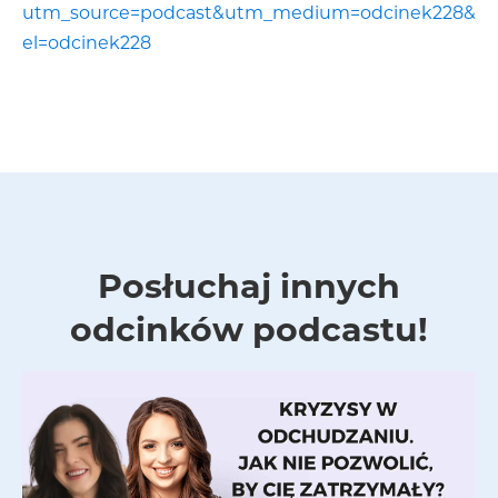
utm_source=podcast&utm_medium=odcinek228&
el=odcinek228
Posłuchaj innych
odcinków podcastu!