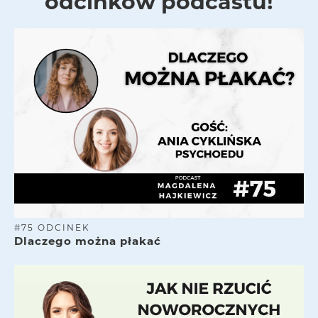
odcinków podcastu!
#
75
ODCINEK
Dlaczego można płakać