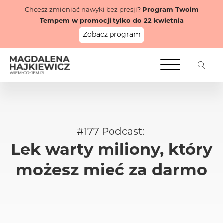
Chcesz zmieniać nawyki bez presji?
Program Twoim
Tempem w promocji tylko do 22 kwietnia
Zobacz program
#
177
Podcast:
Lek warty miliony, który
możesz mieć za darmo