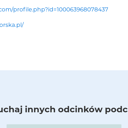
com/profile.php?id=100063968078437
orska.pl/
uchaj innych odcinków podc