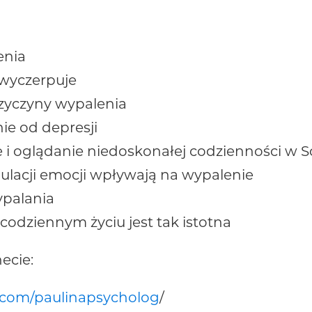
enia
e wyczerpuje
przyczyny wypalenia
nie od depresji
 i oglądanie niedoskonałej codzienności w S
egulacji emocji wpływają na wypalenie
ypalania
codziennym życiu jest tak istotna
ecie:
.com/paulinapsycholog
/