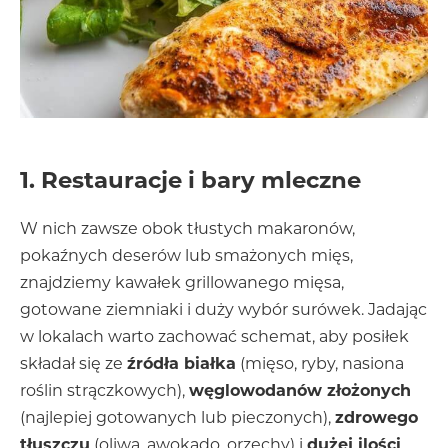
1. Restauracje i bary mleczne
W nich zawsze obok tłustych makaronów,
pokaźnych deserów lub smażonych mięs,
znajdziemy kawałek grillowanego mięsa,
gotowane ziemniaki i duży wybór surówek. Jadając
w lokalach warto zachować schemat, aby posiłek
składał się ze
źródła białka
(mięso, ryby, nasiona
roślin strączkowych),
węglowodanów złożonych
(najlepiej gotowanych lub pieczonych),
zdrowego
tłuszczu
(oliwa, awokado, orzechy) i
dużej ilości