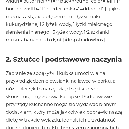
width="auto" height="" background_color="#ffffff"
border_width="1" border_color="#dddddd" ]1 jajko
można zastąpić połączeniem: 1 łyżki mąki
kukurydzianej i 2 łyżek wody, 1 łyżki mielonego
siemienia lnianego i 3 łyżek wody, 1/2 szklanki
musu z banana lub dyni. [/dropshadowbox]
2. Sztućce i podstawowe naczynia
Zabranie ze sobą łyżki i kubka umożliwia na
przykład zjedzenie owsianki na ławce w parku, a
nóż i talerzyk to narzędzia, dzięki którym
skonstruujemy zdrową kanapkę. Podstawowe
przyrządy kuchenne mogą się wydawać błahym
dodatkiem, który może jakkolwiek poprawić naszą
dietę w trakcie wyjazdu, jednak ich przydatność
doceni dopiero ten, kto tym razem zapomniał ich