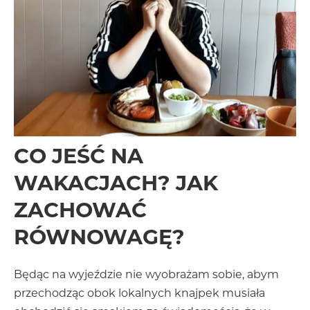
CO JEŚĆ NA
WAKACJACH? JAK
ZACHOWAĆ
RÓWNOWAGĘ?
Będąc na wyjeździe nie wyobrażam sobie, abym
przechodząc obok lokalnych knajpek musiała