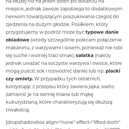
na dłużej niż na jeden dzień po dotarciu na
miejsce, jednak zawsze zapobiega to dodatkowym
nerwom towarzyszącym poszukiwania czegoś do
zjedzenia na dużym głodzie. Posiłkiem, który
przygotujemy w podróż może być
typowe danie
obiadowe
(wtedy szczególnie polecam połączenie
makaronu, z warzywami i sosem, ponieważ nie robi
się suche i wolniej traci smak),
sałatka
(należy
jednak uważać na soczyste warzywa i owoce, które
mogą puścić sok i rozwodnić danie) lub np.
placki
czy omlety.
W przypadku tych ostatnich,
korzystając z przepisu który zawiera jajka, warto
zamienić je na siemię lniane lub mąkę
kukurydzianą, które charakteryzują się dłuższą
trwałością.
[dropshadowbox align="none" effect="lifted-both"