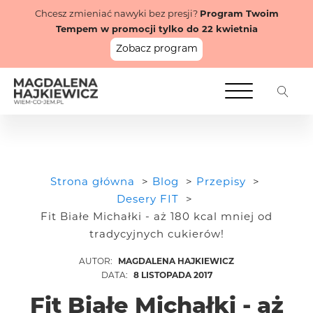
Chcesz zmieniać nawyki bez presji?
Program Twoim
Tempem w promocji tylko do 22 kwietnia
Zobacz program
Strona główna
Blog
Przepisy
Desery FIT
Fit Białe Michałki - aż 180 kcal mniej od
tradycyjnych cukierów!
MAGDALENA HAJKIEWICZ
8 LISTOPADA 2017
Fit Białe Michałki - aż