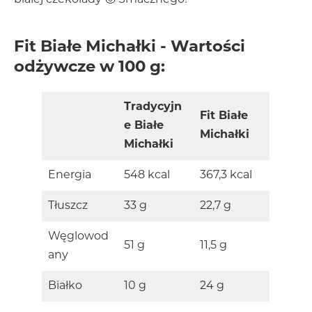
białej czekolady 🙂 Smacznego!
Fit Białe Michałki - Wartości
odżywcze w 100 g:
Tradycyjn
Fit Białe
e Białe
Michałki
Michałki
Energia
548 kcal
367,3 kcal
Tłuszcz
33 g
22,7 g
Węglowod
51 g
11,5 g
any
Białko
10 g
24 g