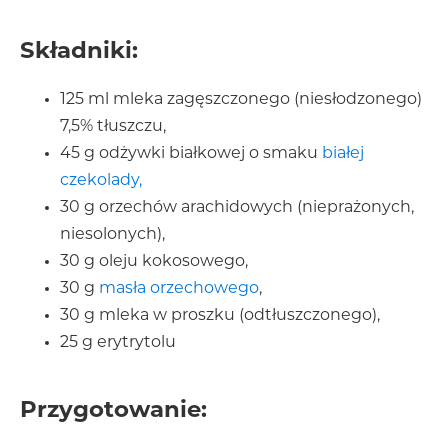
Składniki:
125 ml mleka zagęszczonego (niesłodzonego)
7,5% tłuszczu,
45 g odżywki białkowej o smaku
białej
czekolady,
30 g orzechów arachidowych (nieprażonych,
niesolonych),
30 g oleju kokosowego,
30 g
masła orzechowego
,
30 g mleka w proszku (odtłuszczonego),
25 g erytrytolu
Przygotowanie: