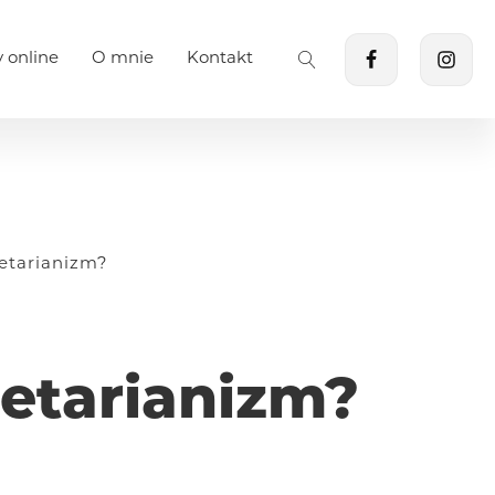
 online
O mnie
Kontakt
etarianizm?
etarianizm?