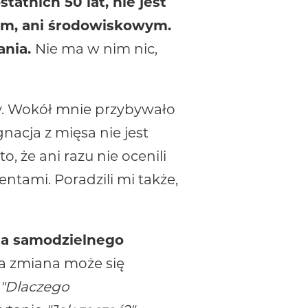
tatnich 50 lat, nie jest
ym, ani środowiskowym.
ania.
Nie ma w nim nic,
cy. Wokół mnie przybywało
acja z mięsa nie jest
 że ani razu nie ocenili
tami. Poradzili mi także,
ga samodzielnego
 zmiana może się
"Dlaczego