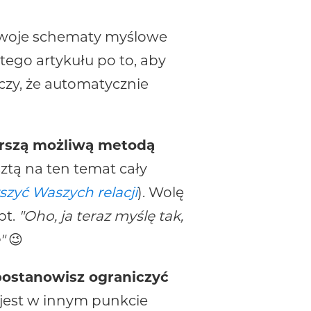
 swoje schematy myślowe
 tego artykułu po to, aby
aczy, że automatycznie
orszą możliwą metodą
ztą na ten temat cały
zyć Waszych relacji
). Wolę
pt.
"Oho, ja teraz myślę tak,
"
😉
 postanowisz ograniczyć
s jest w innym punkcie