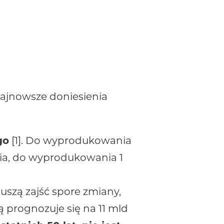
najnowsze doniesienia
go
[1]. Do wyprodukowania
nia, do wyprodukowania 1
zą zajść spore zmiany,
ą prognozuje się na 11 mld