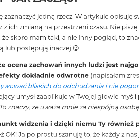
zaznaczyć jedną rzecz. W artykule opisuję
 z ich zmianą na przestrzeni czasu. Nie piszę
 że skoro mam taki, a nie inny pogląd, to zn
ą lub postępują inaczej 😉
e ocena zachowań innych ludzi jest najg
efekty dokładnie odwrotne
(napisałam zres
wować bliskich do odchudzania i nie pogors
ejący umysł zaaplikuje w Twojej głowie myśli 
 To znaczy, że uważa mnie za niespójną osobę
 punkt widzenia i dzięki niemu Ty również
też OK! Ja po prostu szanuję to, że każdy z na