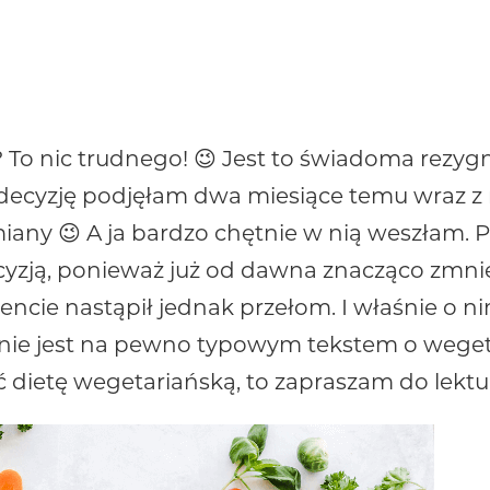
To nic trudnego! 😉 Jest to świadoma rezygn
 decyzję podjęłam dwa miesiące temu wraz 
zmiany 😉 A ja bardzo chętnie w nią weszłam. 
ecyzją, ponieważ już od dawna znacząco zmni
ie nastąpił jednak przełom. I właśnie o n
y nie jest na pewno typowym tekstem o wegeta
ąć dietę wegetariańską, to zapraszam do lektu