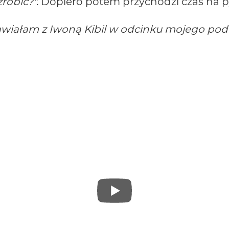
obić?".
Dopiero potem przychodzi czas na 
awiałam z Iwoną Kibil w odcinku mojego pod