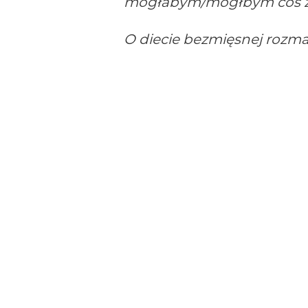
mogłabym/mógłbym coś zr
O diecie bezmięsnej rozm