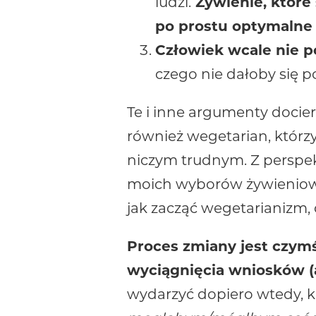
ludzi.
Żywienie, które 
po prostu optymalne
Człowiek wcale nie 
czego nie dałoby się p
Te i inne argumenty docie
również wegetarian, którz
niczym trudnym. Z perspekt
moich wyborów żywieniowyc
jak zacząć wegetarianizm, 
Proces zmiany jest czym
wyciągnięcia wniosków (a
wydarzyć dopiero wtedy, 