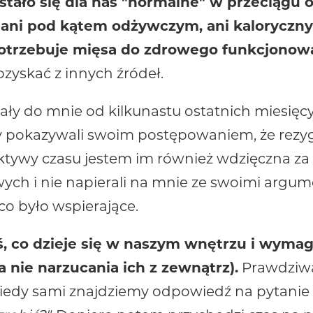
stało się dla nas "normalne" w przeciągu os
 ani pod kątem odżywczym, ani kaloryczn
potrzebuje mięsa do zdrowego funkcjonow
ozyskać z innych źródeł.
rały do mnie od kilkunastu ostatnich miesię
y pokazywali swoim postępowaniem, że rezygn
ywy czasu jestem im również wdzięczna za to,
h i nie napierali na mnie ze swoimi argumen
co było wspierające.
ś, co dzieje się w naszym wnętrzu i wyma
 nie narzucania ich z zewnątrz).
Prawdziwa
kiedy sami znajdziemy odpowiedź na pytanie