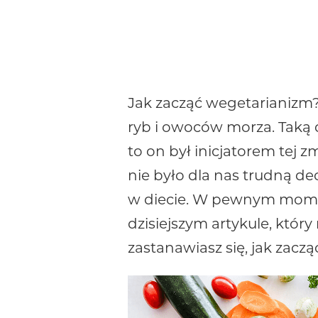
Jak zacząć wegetarianizm? 
ryb i owoców morza. Taką
to on był inicjatorem tej 
nie było dla nas trudną d
w diecie. W pewnym momenc
dzisiejszym artykule, któr
zastanawiasz się, jak zacz