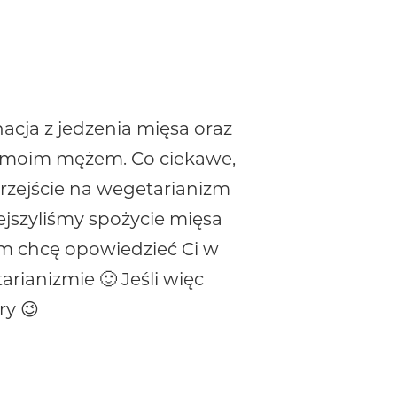
acja z jedzenia mięsa oraz
z moim mężem. Co ciekawe,
Przejście na wegetarianizm
ejszyliśmy spożycie mięsa
im chcę opowiedzieć Ci w
rianizmie 🙂 Jeśli więc
ry 😉