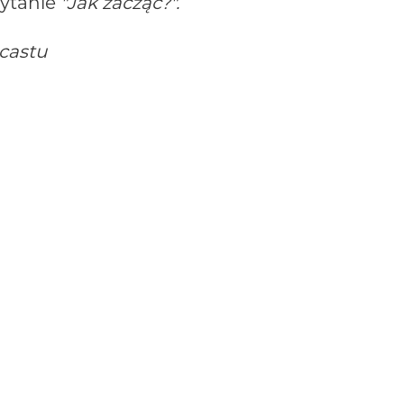
pytanie
"Jak zacząć?".
castu