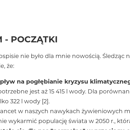
 - POCZĄTKI
ospisie nie było dla mnie nowością. Śledząc 
, że:
pływ na pogłębianie kryzysu klimatyczne
otrzebne jest aż 15 415 l wody. Dla porówna
ko 322 l wody [2].
ancet w naszych nawykach żywieniowych mus
nie wykarmić populację świata w 2050 r., któr