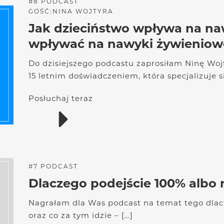
#
8
PODCAST
GOŚĆ:
NINA WOJTYRA
Jak dzieciństwo wpływa na naw
wpływać na nawyki żywieniow
Do dzisiejszego podcastu zaprosiłam Ninę Wojt
15 letnim doświadczeniem, która specjalizuje si
Posłuchaj teraz
#
7
PODCAST
Dlaczego podejście 100% albo n
Nagrałam dla Was podcast na temat tego dlacz
oraz co za tym idzie – […]