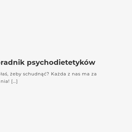
poradnik psychodietetyków
szłaś, żeby schudnąć? Każda z nas ma za
ia! […]