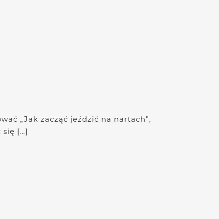
ać „Jak zacząć jeździć na nartach”,
 się […]