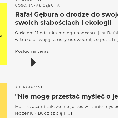
#
11
PODCAST
GOŚĆ:
RAFAŁ GĘBURA
Rafał Gębura o drodze do swo
swoich słabościach i ekologii
Gościem 11 odcinka mojego podcastu jest Rafał 
w trakcie swojej kariery udowodnił, że potrafi 
Posłuchaj teraz
#
10
PODCAST
"Nie mogę przestać myśleć o j
Masz czasami tak, że nie jesteś w stanie myśle
jedzeniu? Budzisz się i […]